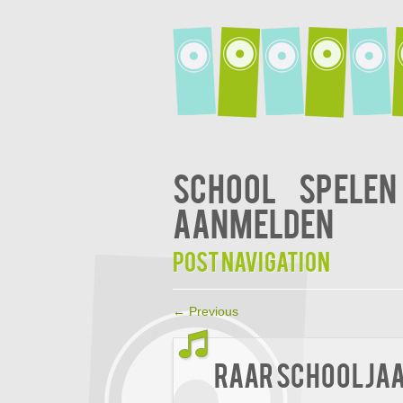
School
Spelen
Aanmelden
Post navigation
←
Previous
Raar schoolja