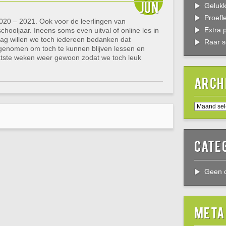
jun
Gelukk
Proefl
020 – 2021. Ook voor de leerlingen van
Extra 
chooljaar. Ineens soms even uitval of online les in
aag willen we toch iedereen bedanken dat
Raar s
genomen om toch te kunnen blijven lessen en
laatste weken weer gewoon zodat we toch leuk
Arch
Archieven
Cate
Geen c
Meta