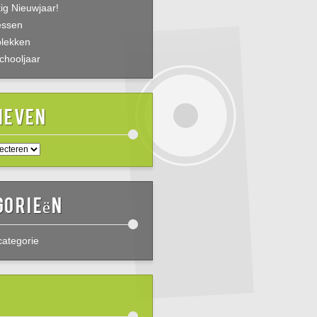
ig Nieuwjaar!
essen
plekken
chooljaar
ieven
gorieën
ategorie