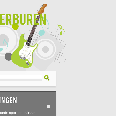
derburen
ingen
onds sport en cultuur