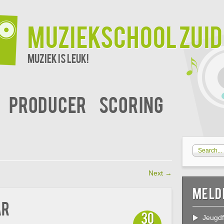
Muziekschool Zui
Muziek is leuk!
Producer
Scoring
Next
→
Meld
ar
30
Jeugdf