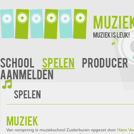
Muzie
Muziek is leuk!
School
Spelen
Producer
Aanmelden
Spelen
muziek
Van oorsprong is muziekschool Zuiderburen opgezet door
Hans Vo