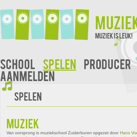
Muzie
Muziek is leuk!
School
Spelen
Producer
Aanmelden
Spelen
muziek
Van oorsprong is muziekschool Zuiderburen opgezet door
Hans Vo