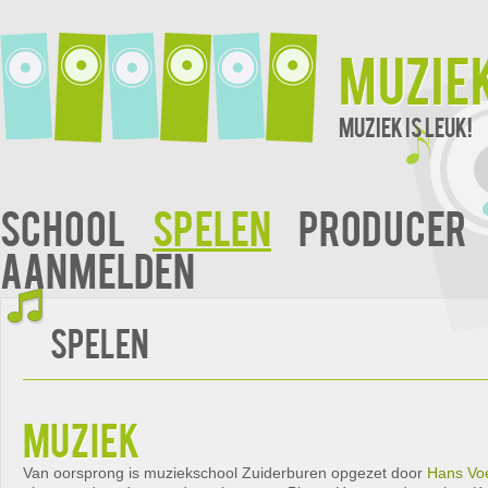
Muzie
Muziek is leuk!
School
Spelen
Producer
Aanmelden
Spelen
muziek
Van oorsprong is muziekschool Zuiderburen opgezet door
Hans Vo