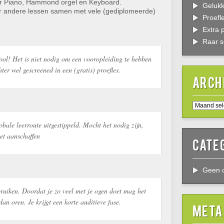
or Piano, Hammond orgel en Keyboard.
Gelukk
r andere lessen samen met vele (gediplomeerde)
Proefl
Extra 
Raar s
ool! Het is niet nodig om een vooropleiding te hebben
er wel gescreened in een (gratis) proefles.
Arch
Archieven
obale leerroute uitgestippeld. Mocht het nodig zijn,
oet aanschaffen
Cate
Geen c
bruiken. Doordat je zo veel met je ogen doet mag het
 dan oren. Je krijgt een korte auditieve fase.
Meta