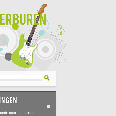
derburen
ingen
onds sport en cultuur