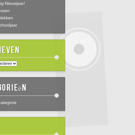
ig Nieuwjaar!
essen
plekken
chooljaar
ieven
gorieën
ategorie