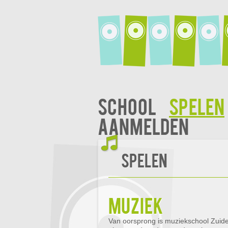
School
Spelen
Aanmelden
Spelen
muziek
Van oorsprong is muziekschool Zuid