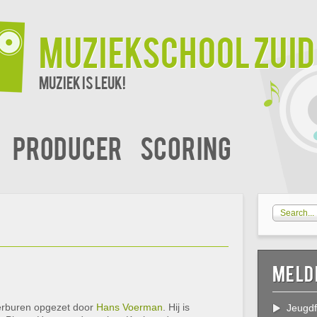
Muziekschool Zui
Muziek is leuk!
Producer
Scoring
Meld
erburen opgezet door
Hans Voerman
. Hij is
Jeugdf