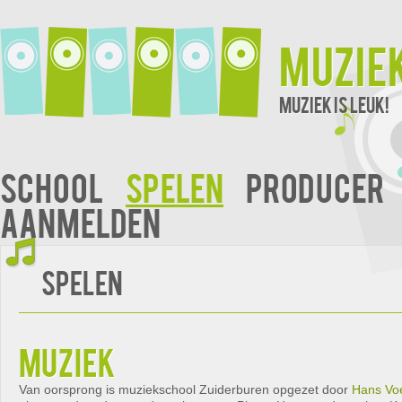
Muzie
Muziek is leuk!
School
Spelen
Producer
Aanmelden
Spelen
muziek
Van oorsprong is muziekschool Zuiderburen opgezet door
Hans Vo