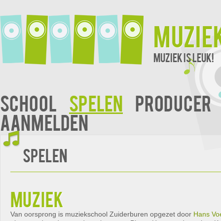
Muzie
Muziek is leuk!
School
Spelen
Producer
Aanmelden
Spelen
muziek
Van oorsprong is muziekschool Zuiderburen opgezet door
Hans Vo