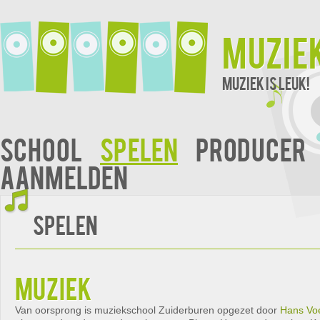
Muzie
Muziek is leuk!
School
Spelen
Producer
Aanmelden
Spelen
muziek
Van oorsprong is muziekschool Zuiderburen opgezet door
Hans Vo