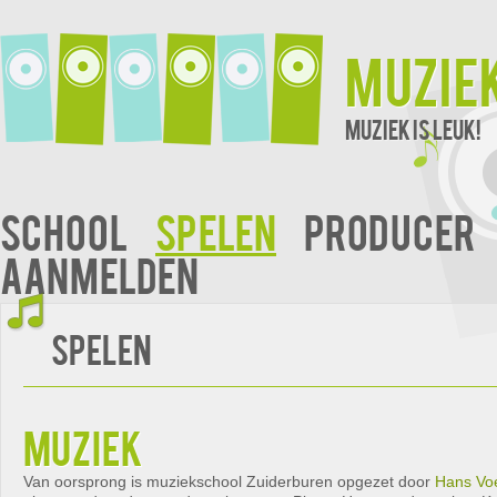
Muzie
Muziek is leuk!
School
Spelen
Producer
Aanmelden
Spelen
muziek
Van oorsprong is muziekschool Zuiderburen opgezet door
Hans Vo