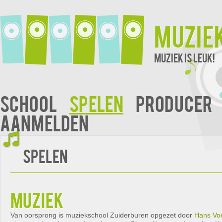
Muzie
Muziek is leuk!
School
Spelen
Producer
Aanmelden
Spelen
muziek
Van oorsprong is muziekschool Zuiderburen opgezet door
Hans Vo