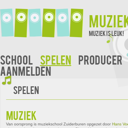
Muzie
Muziek is leuk!
School
Spelen
Producer
Aanmelden
Spelen
muziek
Van oorsprong is muziekschool Zuiderburen opgezet door
Hans Vo