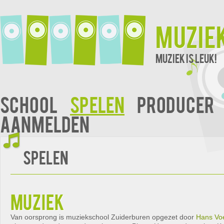
Muzie
Muziek is leuk!
School
Spelen
Producer
Aanmelden
Spelen
muziek
Van oorsprong is muziekschool Zuiderburen opgezet door
Hans Vo