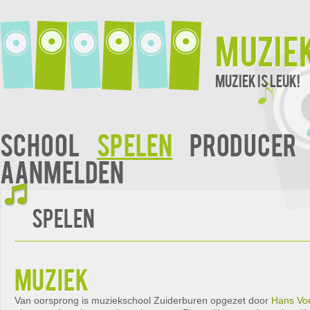
Muzie
Muziek is leuk!
School
Spelen
Producer
Aanmelden
Spelen
muziek
Van oorsprong is muziekschool Zuiderburen opgezet door
Hans Vo