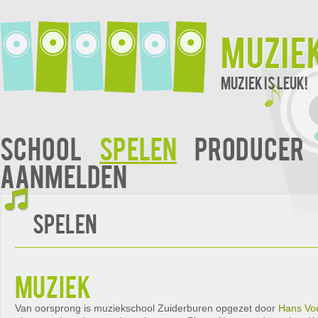
Muzie
Muziek is leuk!
School
Spelen
Producer
Aanmelden
Spelen
muziek
Van oorsprong is muziekschool Zuiderburen opgezet door
Hans Vo