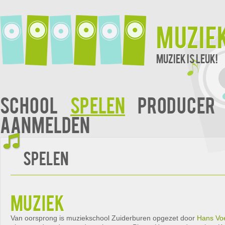
Muzie
Muziek is leuk!
School
Spelen
Producer
Aanmelden
Spelen
muziek
Van oorsprong is muziekschool Zuiderburen opgezet door
Hans Vo