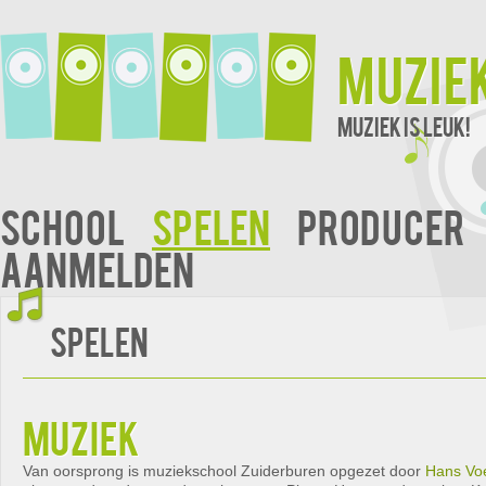
Muzie
Muziek is leuk!
School
Spelen
Producer
Aanmelden
Spelen
muziek
Van oorsprong is muziekschool Zuiderburen opgezet door
Hans Vo