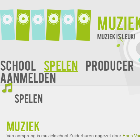
Muzie
Muziek is leuk!
School
Spelen
Producer
Aanmelden
Spelen
muziek
Van oorsprong is muziekschool Zuiderburen opgezet door
Hans Vo