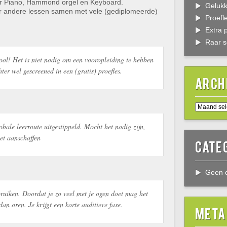
or Piano, Hammond orgel en Keyboard.
Gelukk
r andere lessen samen met vele (gediplomeerde)
Proefl
Extra 
Raar s
ool! Het is niet nodig om een vooropleiding te hebben
er wel gescreened in een (gratis) proefles.
Arch
Archieven
obale leerroute uitgestippeld. Mocht het nodig zijn,
oet aanschaffen
Cate
Geen c
bruiken. Doordat je zo veel met je ogen doet mag het
 dan oren. Je krijgt een korte auditieve fase.
Meta