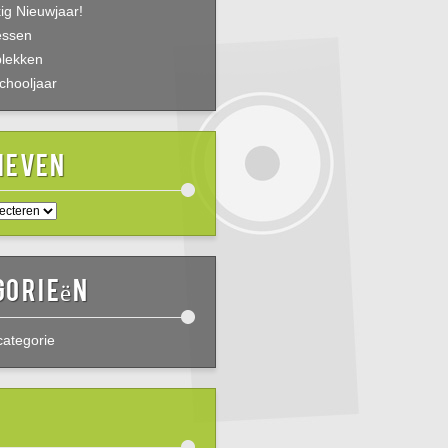
ig Nieuwjaar!
essen
plekken
chooljaar
ieven
gorieën
ategorie