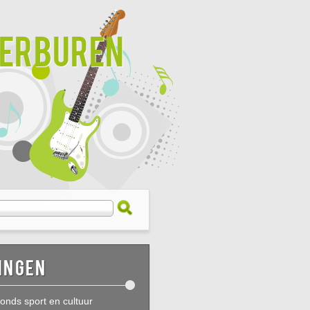
derburen
ingen
onds sport en cultuur