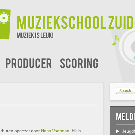
Muziekschool Zui
Muziek is leuk!
Producer
Scoring
Meld
erburen opgezet door
Hans Voerman
. Hij is
Jeugdf