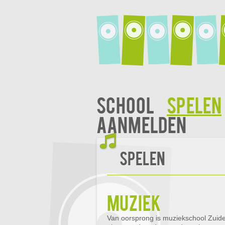
School
Spelen
Aanmelden
Spelen
muziek
Van oorsprong is muziekschool Zuid