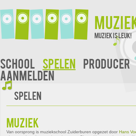
Muzie
Muziek is leuk!
School
Spelen
Producer
Aanmelden
Spelen
muziek
Van oorsprong is muziekschool Zuiderburen opgezet door
Hans Vo