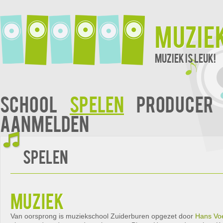
Muzie
Muziek is leuk!
School
Spelen
Producer
Aanmelden
Spelen
muziek
Van oorsprong is muziekschool Zuiderburen opgezet door
Hans Vo