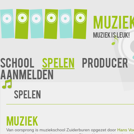
Muzie
Muziek is leuk!
School
Spelen
Producer
Aanmelden
Spelen
muziek
Van oorsprong is muziekschool Zuiderburen opgezet door
Hans Vo