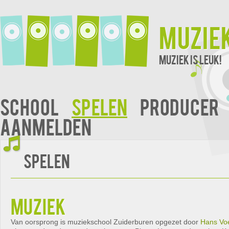
Muzie
Muziek is leuk!
School
Spelen
Producer
Aanmelden
Spelen
muziek
Van oorsprong is muziekschool Zuiderburen opgezet door
Hans Vo